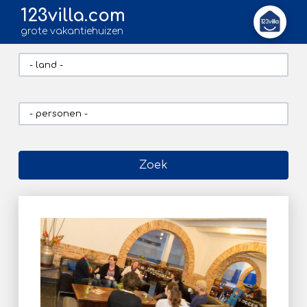
123villa.com
grote vakantiehuizen
Zoek