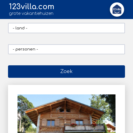
123villa.com
grote vakantiehuizen
Zoek