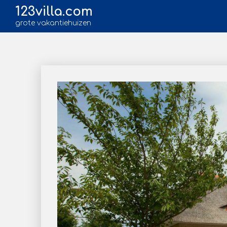
123villa.com
grote vakantiehuizen