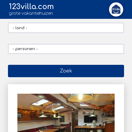
123villa.com
grote vakantiehuizen
Zoek