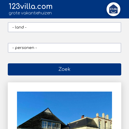
123villa.com
grote vakantiehuizen
Zoek