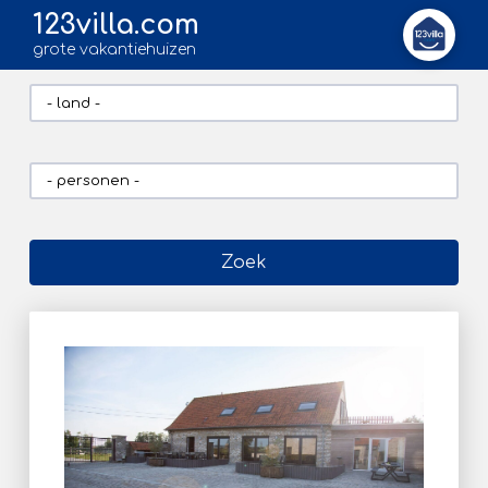
123villa.com
grote vakantiehuizen
Zoek