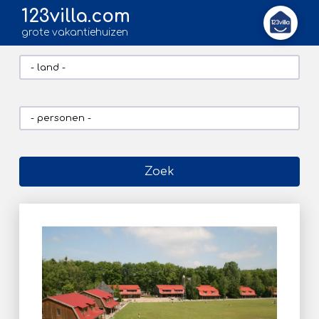
123villa.com
grote vakantiehuizen
Zoek