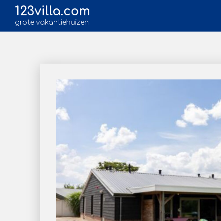
123villa.com
grote vakantiehuizen