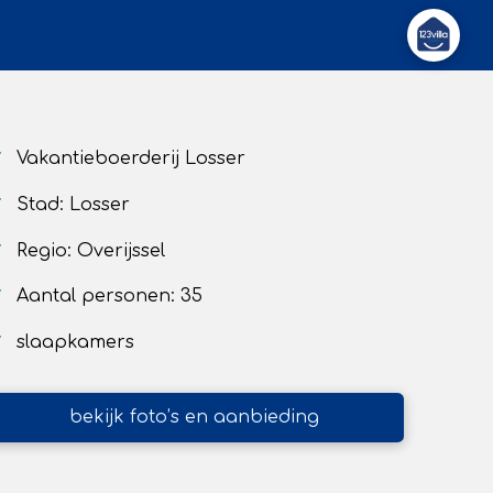
Vakantieboerderij Losser
Stad: Losser
Regio: Overijssel
Aantal personen: 35
slaapkamers
bekijk foto’s en aanbieding