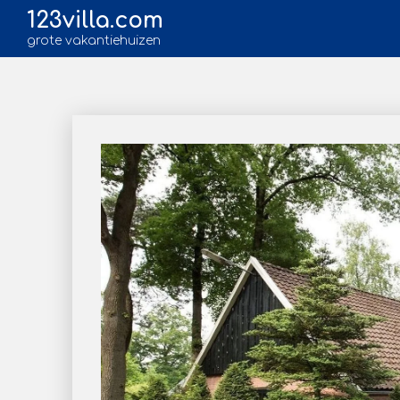
123villa.com
grote vakantiehuizen