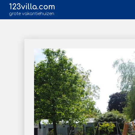
123villa.com
grote vakantiehuizen