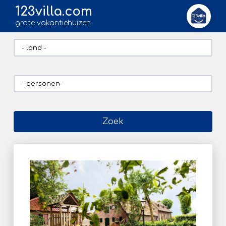
123villa.com
grote vakantiehuizen
Zoek