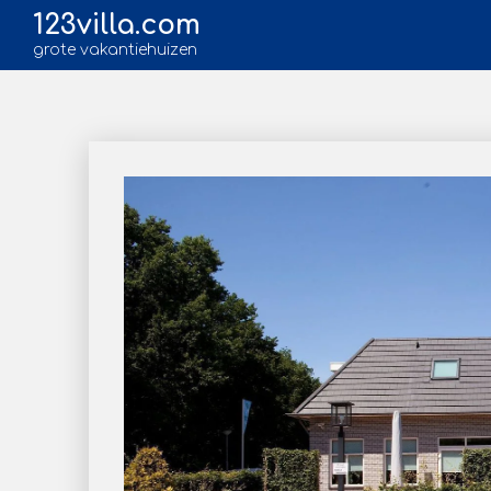
123villa.com
grote vakantiehuizen