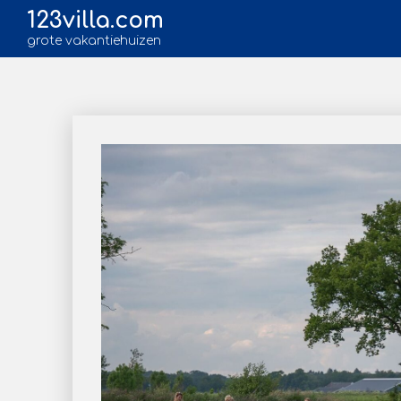
123villa.com
grote vakantiehuizen